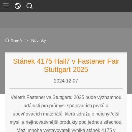
>
Novinky
Domů
Stánek 4175 Hall7 v Fastener Fair
Stuttgart 2025
2024-12-07
Veletrh Fastener ve Stuttgartu 2025 bude významnou
událostí pro průmysl spojovacích prvků a
upevňovacích materiálů, která sdružuje nejchytřejší
mysli a nejinovativnější produkty pod jednou střechou.
Mezi mnoha vystavovateli vyniká stánek 4175 v