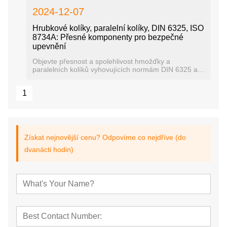
2024-12-07
Hrubkové kolíky, paralelní kolíky, DIN 6325, ISO
8734A: Přesné komponenty pro bezpečné
upevnění
Objevte přesnost a spolehlivost hmožďky a
paralelních kolíků vyhovujících normám DIN 6325 a
ISO 8734A pro bezpečnou mechanickou montáž
1
Získat nejnovější cenu? Odpovíme co nejdříve (do
dvanácti hodin)