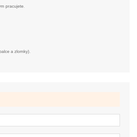
rým pracujete.
palce a zlomky).