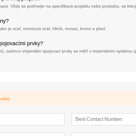
plikace. Vždy se podívejte na specifikace projektu nebo produktu, se kte
eny?
ko je ocel, nerezová ocel, hliník, mosaz, bronz a plast.
spojovacími prvky?
, zatímco imperiální spojovací prvky se měří v imperiálním systému (
odin)