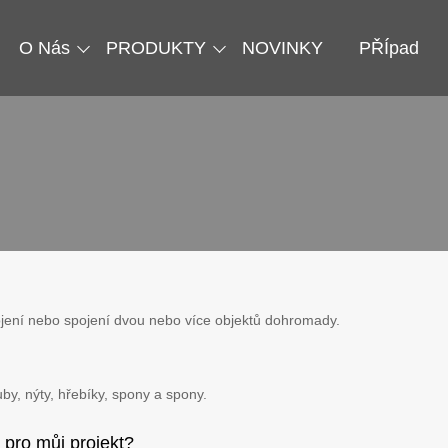
O Nás
PRODUKTY
NOVINKY
PŘÍpad
ojení nebo spojení dvou nebo více objektů dohromady.
by, nýty, hřebíky, spony a spony.
 pro můj projekt?