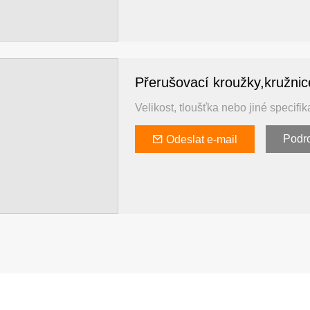
Přerušovací kroužky,kružnic
Velikost, tloušťka nebo jiné speci
Podr
Odeslat e-mail