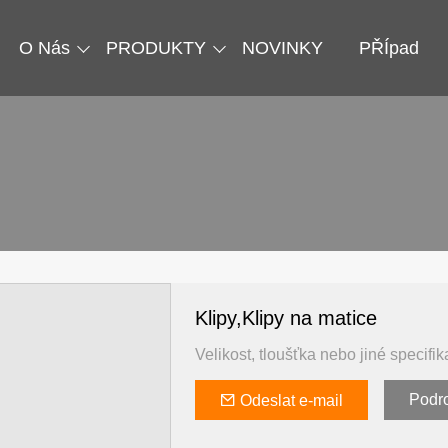
O Nás
PRODUKTY
NOVINKY
PŘÍpad
Klipy,Klipy na matice
Velikost, tloušťka nebo jiné speci
Podr
Odeslat e-mail