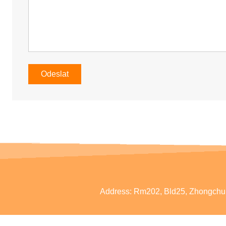
Odeslat
Address:
Rm202, Bld25, Zhongchu