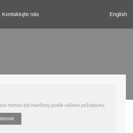
English
Kontaktujte nás
fikace mohou být navrženy podle vašeho požadavku.
obnosti