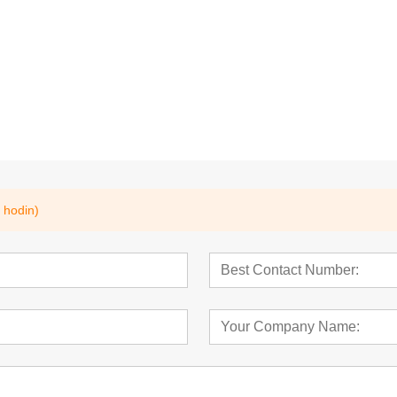
ružnice
Odvětrávané tažné
Kuželové kolíky, k
kolíky,Závitové
vnitřním závitem,
kolíky,DIN7979,ISO8735A,DIN79
DIN7978A
77
 hodin)