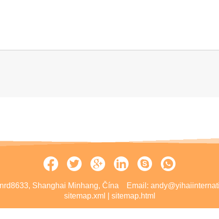
nrd8633, Shanghai Minhang, Čína
Email:
andy@yihaiinternat
sitemap.xml
|
sitemap.html