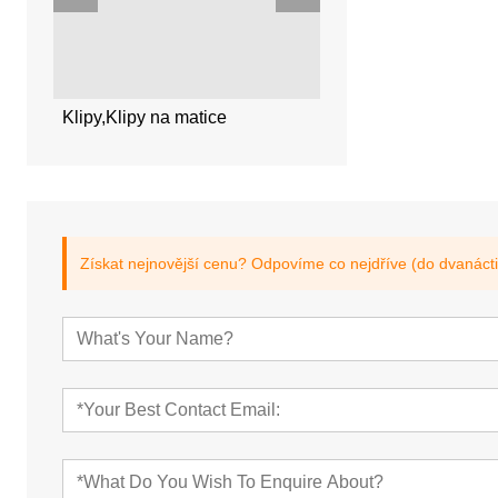
Snap
Klipy,Klipy na matice
Přerušovací kroužky,k
ek
Získat nejnovější cenu? Odpovíme co nejdříve (do dvanácti